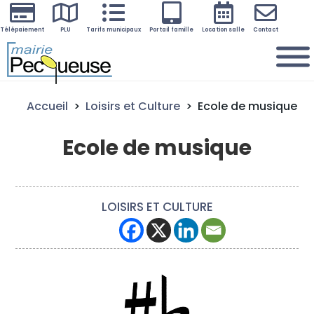






Télépaiement
PLU
Tarifs municipaux
Portail famille
Location salle
Contact
Accueil
>
Loisirs et Culture
>
Ecole de musique
Ecole de musique
LOISIRS ET CULTURE