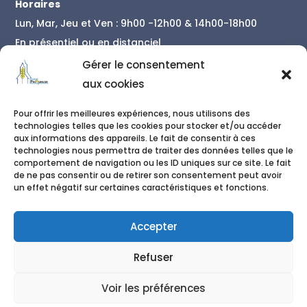
Horaires
Lun, Mar, Jeu et Ven : 9h00 -12h00 & 14h00-18h00
En présentiel ou en distanciel
En savoir plus
Gérer le consentement
aux cookies
Contact
Pour offrir les meilleures expériences, nous utilisons des
01 86 04 34 78
technologies telles que les cookies pour stocker et/ou accéder

aux informations des appareils. Le fait de consentir à ces
06 50 42 79 48
technologies nous permettra de traiter des données telles que le

comportement de navigation ou les ID uniques sur ce site. Le fait
de ne pas consentir ou de retirer son consentement peut avoir
secretariat@pecqueuse.fr

un effet négatif sur certaines caractéristiques et fonctions.
Accepter
Refuser
Copyright 2026 |
Mentions légales
|
Charte de
Voir les préférences
confidentialité
|
Conception du site par Réalisateur Web