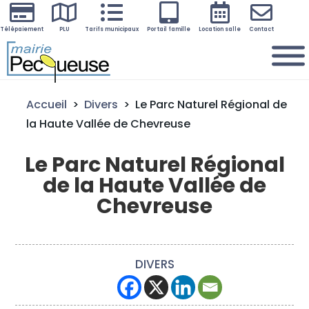






Télépaiement
PLU
Tarifs municipaux
Portail famille
Location salle
Contact
Accueil
>
Divers
>
Le Parc Naturel Régional de
la Haute Vallée de Chevreuse
Le Parc Naturel Régional
de la Haute Vallée de
Chevreuse
DIVERS