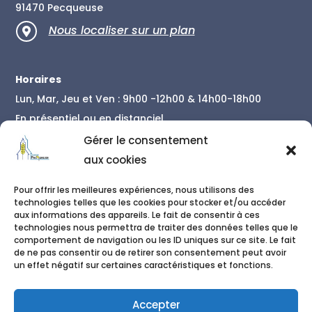
91470 Pecqueuse
Nous localiser sur un plan

Horaires
Lun, Mar, Jeu et Ven : 9h00 -12h00 & 14h00-18h00
En présentiel ou en distanciel
En savoir plus
Gérer le consentement
aux cookies
Contact
Pour offrir les meilleures expériences, nous utilisons des
01 86 04 34 78
technologies telles que les cookies pour stocker et/ou accéder

aux informations des appareils. Le fait de consentir à ces
06 50 42 79 48
technologies nous permettra de traiter des données telles que le

comportement de navigation ou les ID uniques sur ce site. Le fait
de ne pas consentir ou de retirer son consentement peut avoir
secretariat@pecqueuse.fr

un effet négatif sur certaines caractéristiques et fonctions.
Accepter