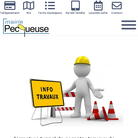






Télépaiement
PLU
Tarifs municipaux
Portail famille
Location salle
Contact