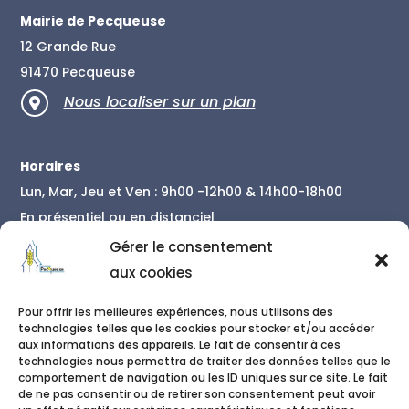
Mairie de Pecqueuse
12 Grande Rue
91470 Pecqueuse
Nous localiser sur un plan

Horaires
Lun, Mar, Jeu et Ven : 9h00 -12h00 & 14h00-18h00
En présentiel ou en distanciel
En savoir plus
Gérer le consentement
aux cookies
Contact
Pour offrir les meilleures expériences, nous utilisons des
01 86 04 34 78

technologies telles que les cookies pour stocker et/ou accéder
aux informations des appareils. Le fait de consentir à ces
06 50 42 79 48
technologies nous permettra de traiter des données telles que le

comportement de navigation ou les ID uniques sur ce site. Le fait
de ne pas consentir ou de retirer son consentement peut avoir
secretariat@pecqueuse.fr
