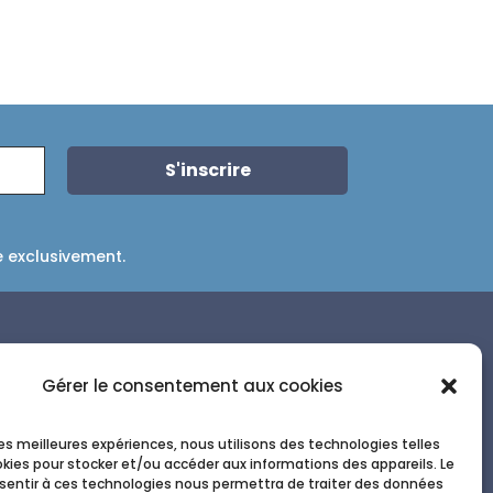
e exclusivement.
Contact
Gérer le consentement aux cookies
01 86 04 34 78

06 50 42 79 48

 les meilleures expériences, nous utilisons des technologies telles
okies pour stocker et/ou accéder aux informations des appareils. Le
secretariat@pecqueuse.fr

nsentir à ces technologies nous permettra de traiter des données