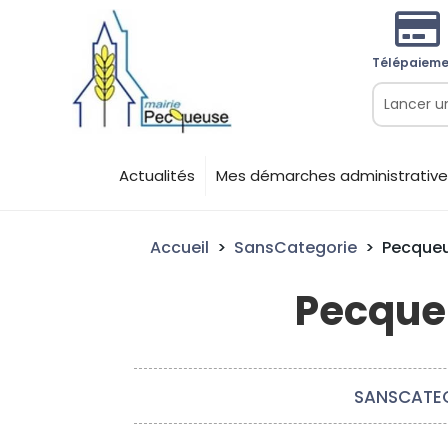

Télépaieme
Actualités
Mes démarches administrative
Accueil
>
SansCategorie
>
Pecqueus
Pecqueu
SANSCATE