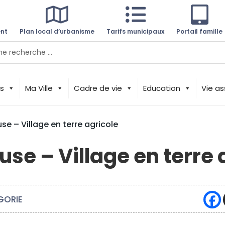



nt
Plan local d’urbanisme
Tarifs municipaux
Portail famille
s
Ma Ville
Cadre de vie
Education
Vie as
e – Village en terre agricole
se – Village en terre 
GORIE