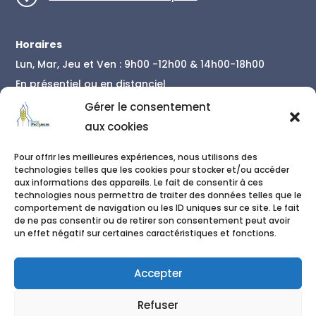
Horaires
Lun, Mar, Jeu et Ven : 9h00 -12h00 & 14h00-18h00
En présentiel ou en distanciel
En savoir plus
Gérer le consentement
aux cookies
Contact
Pour offrir les meilleures expériences, nous utilisons des
01 86 04 34 78
technologies telles que les cookies pour stocker et/ou accéder

aux informations des appareils. Le fait de consentir à ces
06 50 42 79 48
technologies nous permettra de traiter des données telles que le

comportement de navigation ou les ID uniques sur ce site. Le fait
de ne pas consentir ou de retirer son consentement peut avoir
secretariat@pecqueuse.fr

un effet négatif sur certaines caractéristiques et fonctions.
Accepter
Refuser